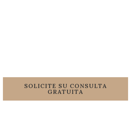
Abogado de Daños en Condominios de
Florida
Obtenga Reparaciones e Indemnización
SOLICITE SU CONSULTA
GRATUITA
o Llamenos al 786-206-
8007