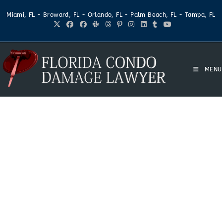
Miami, FL - Broward, FL - Orlando, FL - Palm Beach, FL - Tampa, FL
MENU