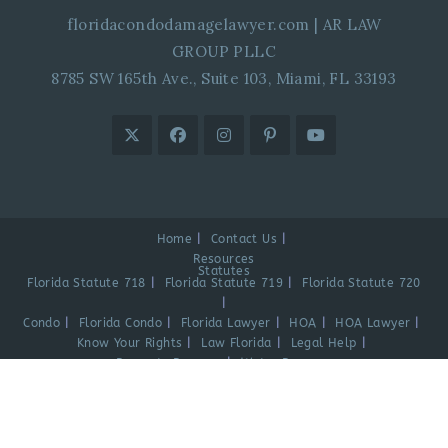
floridacondodamagelawyer.com
|
AR LAW
GROUP PLLC
8785 SW 165th Ave., Suite 103, Miami, FL 33193
Home
Contact Us
Resources
Statutes
Florida Statute 718
Florida Statute 719
Florida Statute 720
Condo
Florida Condo
Florida Lawyer
HOA
HOA Lawyer
Know Your Rights
Law Florida
Legal Help
Property Damage
Water Damage
Videos
Blog
Español
© COPYRIGHT 2025 - WEB DESIGN AND SEO BY
GABRIEL